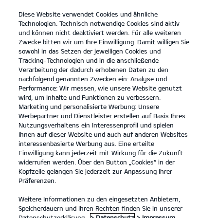
Diese Website verwendet Cookies und ähnliche
open
Technologien. Technisch notwendige Cookies sind aktiv
menu
und können nicht deaktiviert werden. Für alle weiteren
KONTAKT
Zwecke bitten wir um Ihre Einwilligung. Damit willigen Sie
sowohl in das Setzen der jeweiligen Cookies und
Tracking-Technologien und in die anschließende
Der Kia Sorento
Probefahrt
Verarbeitung der dadurch erhobenen Daten zu den
nachfolgend genannten Zwecken ein: Analyse und
...
...
DER KIA SORENTO
Konfigurator
Performance: Wir messen, wie unsere Website genutzt
Der Kia Sorento.
wird, um Inhalte und Funktionen zu verbessern.
Marketing und personalisierte Werbung: Unsere
Werbepartner und Dienstleister erstellen auf Basis Ihres
Stilvoll vorausfahren.
Nutzungsverhaltens ein Interessenprofil und spielen
Ihnen auf dieser Website und auch auf anderen Websites
interessenbasierte Werbung aus. Eine erteilte
Einwilligung kann jederzeit mit Wirkung für die Zukunft
widerrufen werden. Über den Button „Cookies“ in der
Kopfzeile gelangen Sie jederzeit zur Anpassung Ihrer
Präferenzen.
Weitere Informationen zu den eingesetzten Anbietern,
Speicherdauern und Ihren Rechten finden Sie in unserer
Datenschutzerklärung.
> Datenschutz
> Impressum